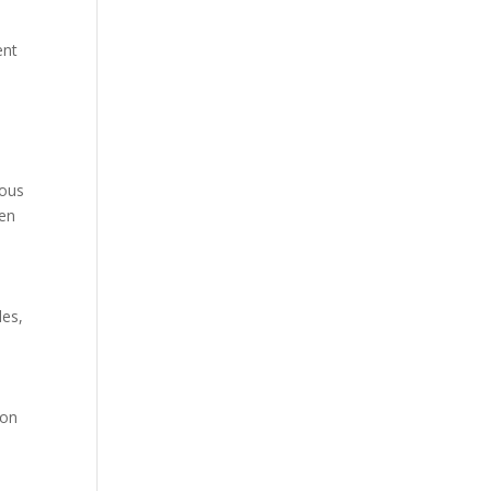
ent
nous
 en
les,
ion