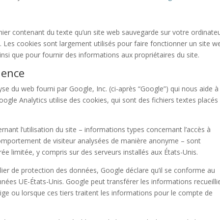
chier contenant du texte qu’un site web sauvegarde sur votre ordinate
e. Les cookies sont largement utilisés pour faire fonctionner un site w
insi que pour fournir des informations aux propriétaires du site.
ience
alyse du web fourni par Google, Inc. (ci-après “Google”) qui nous aide à
 Google Analytics utilise des cookies, qui sont des fichiers textes placés
nant l’utilisation du site – informations types concernant l’accès à
e comportement de visiteur analysées de manière anonyme – sont
ée limitée, y compris sur des serveurs installés aux États-Unis.
clier de protection des données, Google déclare qu’il se conforme au
nnées UE-États-Unis. Google peut transférer les informations recueilli
exige ou lorsque ces tiers traitent les informations pour le compte de