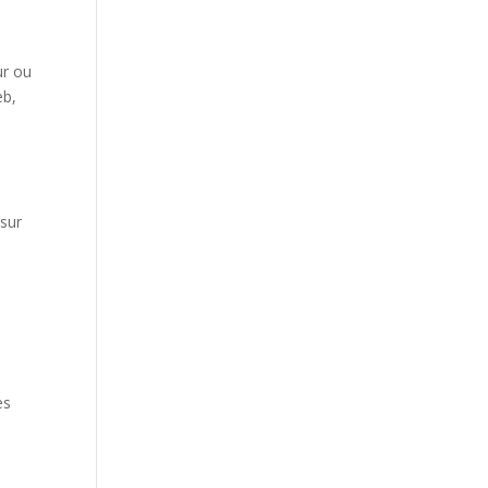
ur ou
eb,
 sur
es