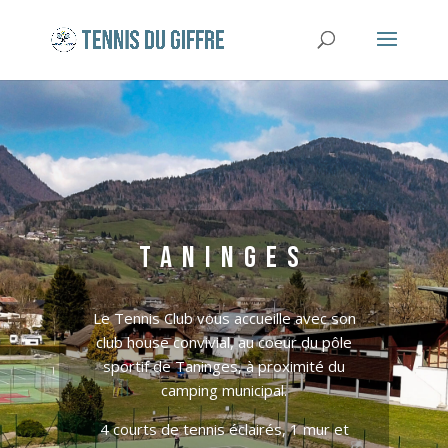
Taninges
Le Tennis Club vous accueille avec son
club house convivial, au coeur du pôle
sportif de Taninges, à proximité du
camping municipal.
4 courts de tennis éclairés, 1 mur et